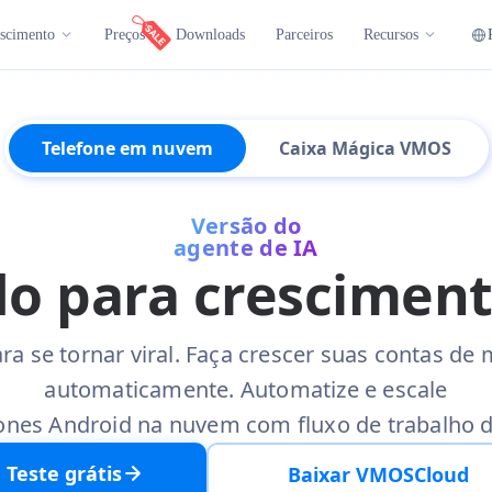
scimento
Preços
Downloads
Parceiros
Recursos
Telefone em nuvem
Caixa Mágica VMOS
Versão do
agente de IA
o para crescimento
ra se tornar viral. Faça crescer suas contas de m
automaticamente. Automatize e escale
fones Android na nuvem com fluxo de trabalho d
Teste grátis
Baixar VMOSCloud