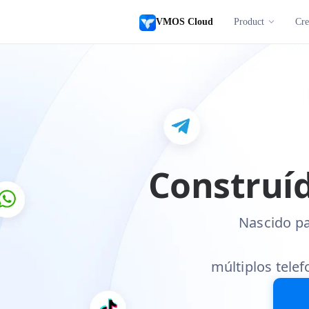
VMOS Cloud
Product
Cre
Construíd
Nascido pa
múltiplos tele