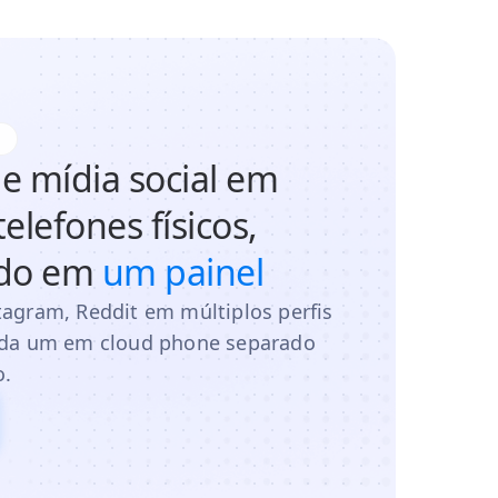
a
de mídia social em
elefones físicos,
udo em
um painel
tagram, Reddit em múltiplos perfis
cada um em cloud phone separado
o.