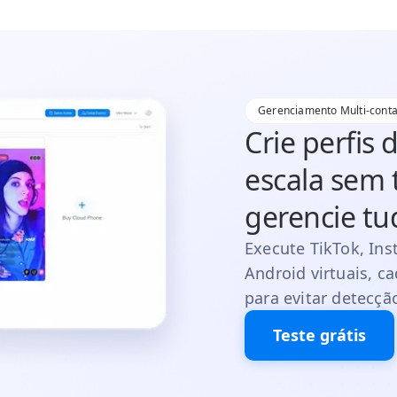
Gerenciamento Multi-cont
Crie perfis 
escala sem t
gerencie t
Execute TikTok, Ins
Android virtuais, 
para evitar detecçã
Teste grátis