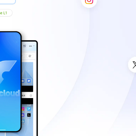
ne L1