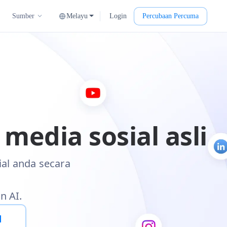
Melayu
Login
Percubaan Percuma
Sumber
edia sosial asli
al anda secara
n AI.
d