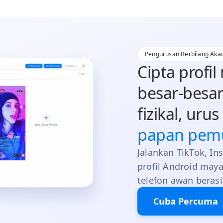
Pengurusan Berbilang Aka
Cipta profil
besar-besar
fizikal, ur
papan pem
Jalankan TikTok, In
profil Android maya
telefon awan bera
Cuba Percuma