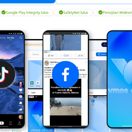
Google Play Integrity lulus
SafetyNet lulus
Pensijilan Widevi