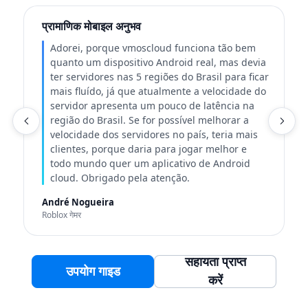
प्रामाणिक मोबाइल अनुभव
उ
Adorei, porque vmoscloud funciona tão bem
quanto um dispositivo Android real, mas devia
ter servidores nas 5 regiões do Brasil para ficar
mais fluído, já que atualmente a velocidade do
servidor apresenta um pouco de latência na
região do Brasil. Se for possível melhorar a
क
velocidade dos servidores no país, teria mais
clientes, porque daria para jogar melhor e
todo mundo quer um aplicativo de Android
cloud. Obrigado pela atenção.
André Nogueira
Roblox गेमर
सहायता प्राप्त
उपयोग गाइड
करें