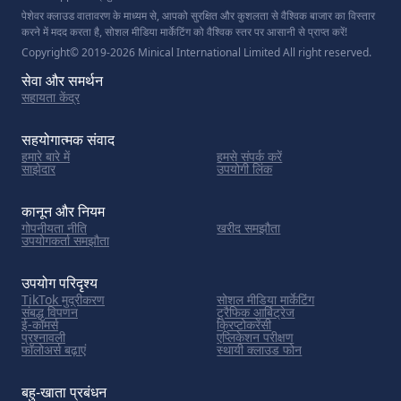
पेशेवर क्लाउड वातावरण के माध्यम से, आपको सुरक्षित और कुशलता से वैश्विक बाजार का विस्तार
करने में मदद करता है, सोशल मीडिया मार्केटिंग को वैश्विक स्तर पर आसानी से प्राप्त करें!
Copyright© 2019-2026 Minical International Limited All right reserved.
सेवा और समर्थन
सहायता केंद्र
सहयोगात्मक संवाद
हमारे बारे में
हमसे संपर्क करें
साझेदार
उपयोगी लिंक
कानून और नियम
गोपनीयता नीति
खरीद समझौता
उपयोगकर्ता समझौता
उपयोग परिदृश्य
TikTok मुद्रीकरण
सोशल मीडिया मार्केटिंग
संबद्ध विपणन
ट्रैफिक आर्बिट्रेज
ई-कॉमर्स
क्रिप्टोकरेंसी
प्रश्नावली
एप्लिकेशन परीक्षण
फॉलोअर्स बढ़ाएं
स्थायी क्लाउड फोन
बहु-खाता प्रबंधन