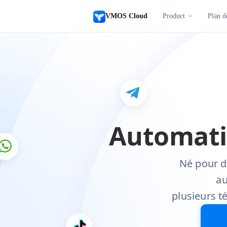
VMOS Cloud
Product
Plan d
Automati
Né pour d
au
plusieurs t