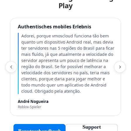
Play
Authentisches mobiles Erlebnis
Adorei, porque vmoscloud funciona tão bem
quanto um dispositivo Android real, mas devia
ter servidores nas 5 regiões do Brasil para ficar
mais fluído, já que atualmente a velocidade do
servidor apresenta um pouco de latência na
região do Brasil. Se for possível melhorar a
K
velocidade dos servidores no país, teria mais
clientes, porque daria para jogar melhor e
todo mundo quer um aplicativo de Android
cloud. Obrigado pela atenção.
André Nogueira
Roblox-Spieler
Support
Benutzerhandbuch