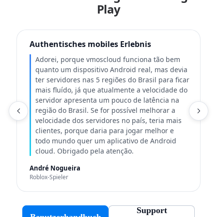
Play
Authentisches mobiles Erlebnis
Adorei, porque vmoscloud funciona tão bem
quanto um dispositivo Android real, mas devia
ter servidores nas 5 regiões do Brasil para ficar
mais fluído, já que atualmente a velocidade do
servidor apresenta um pouco de latência na
região do Brasil. Se for possível melhorar a
K
velocidade dos servidores no país, teria mais
clientes, porque daria para jogar melhor e
todo mundo quer um aplicativo de Android
cloud. Obrigado pela atenção.
André Nogueira
Roblox-Spieler
Support
Benutzerhandbuch