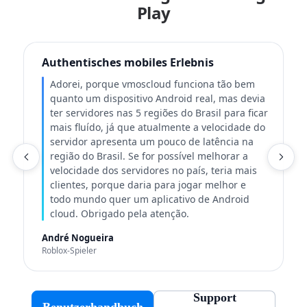
Play
Authentisches mobiles Erlebnis
Adorei, porque vmoscloud funciona tão bem
quanto um dispositivo Android real, mas devia
ter servidores nas 5 regiões do Brasil para ficar
mais fluído, já que atualmente a velocidade do
servidor apresenta um pouco de latência na
região do Brasil. Se for possível melhorar a
K
velocidade dos servidores no país, teria mais
clientes, porque daria para jogar melhor e
todo mundo quer um aplicativo de Android
cloud. Obrigado pela atenção.
André Nogueira
Roblox-Spieler
Support
Benutzerhandbuch