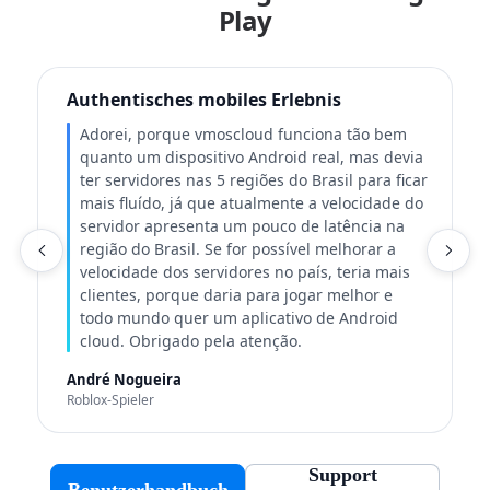
Play
Authentisches mobiles Erlebnis
Adorei, porque vmoscloud funciona tão bem
quanto um dispositivo Android real, mas devia
ter servidores nas 5 regiões do Brasil para ficar
mais fluído, já que atualmente a velocidade do
servidor apresenta um pouco de latência na
região do Brasil. Se for possível melhorar a
K
velocidade dos servidores no país, teria mais
clientes, porque daria para jogar melhor e
todo mundo quer um aplicativo de Android
cloud. Obrigado pela atenção.
André Nogueira
Roblox-Spieler
Support
Benutzerhandbuch