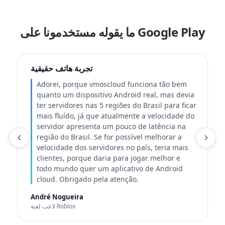
ما يقوله مستخدمونا على Google Play
ت
تجربة هاتف حقيقية
Adorei, porque vmoscloud funciona tão bem
quanto um dispositivo Android real, mas devia
ter servidores nas 5 regiões do Brasil para ficar
mais fluído, já que atualmente a velocidade do
servidor apresenta um pouco de latência na
ة
região do Brasil. Se for possível melhorar a
velocidade dos servidores no país, teria mais
clientes, porque daria para jogar melhor e
todo mundo quer um aplicativo de Android
cloud. Obrigado pela atenção.
André Nogueira
لاعب لعبة Roblox