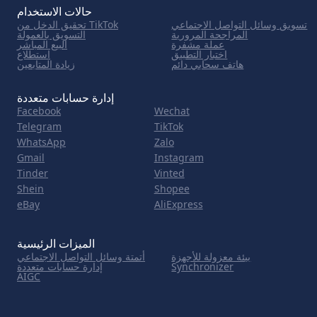
حالات الاستخدام
تسويق وسائل التواصل الاجتماعي
تحقيق الدخل من TikTok
المراجحة المرورية
التسويق بالعمولة
عملة مشفرة
البيع المباشر
اختبار التطبيق
استطلاع
هاتف سحابي دائم
زيادة المتابعين
إدارة حسابات متعددة
Facebook
Wechat
Telegram
TikTok
WhatsApp
Zalo
Gmail
Instagram
Tinder
Vinted
Shein
Shopee
eBay
AliExpress
الميزات الرئيسية
بيئة معزولة للأجهزة
أتمتة وسائل التواصل الاجتماعي
Synchronizer
إدارة حسابات متعددة
AIGC