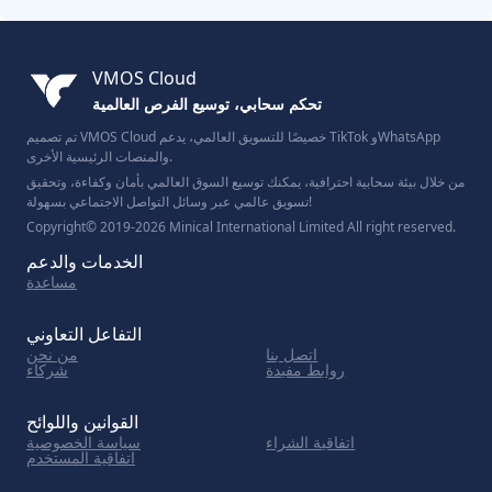
VMOS Cloud
تحكم سحابي، توسيع الفرص العالمية
تم تصميم VMOS Cloud خصيصًا للتسويق العالمي، يدعم TikTok وWhatsApp
والمنصات الرئيسية الأخرى.
من خلال بيئة سحابية احترافية، يمكنك توسيع السوق العالمي بأمان وكفاءة، وتحقيق
تسويق عالمي عبر وسائل التواصل الاجتماعي بسهولة!
Copyright© 2019-2026 Minical International Limited All right reserved.
الخدمات والدعم
مساعدة
التفاعل التعاوني
اتصل بنا
من نحن
روابط مفيدة
شركاء
القوانين واللوائح
اتفاقية الشراء
سياسة الخصوصية
اتفاقية المستخدم