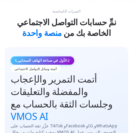
الميزات الأساسية
نمِّ حسابات التواصل الاجتماعي
الخاصة بك من
منصة واحدة
الأول في صناعة الهاتف السحابي
أتمتة وسائل التواصل الاجتماعي
أتمت التمرير والإعجاب
والمفضلة والتعليقات
وجلسات الثقة بالحساب مع
VMOS AI
عزِّز ثقة الحساب على TikTok وFacebook وIG وWhatsApp
بمجرد كتابة ما تريد. يحوِّل VMOS AI النصوص إلى سير عمل