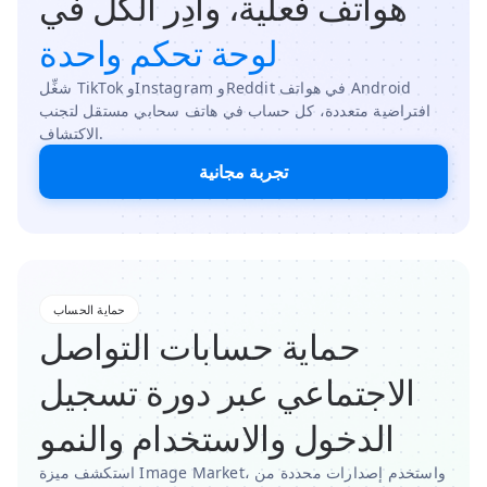
هواتف فعلية، وأدِر الكل في
لوحة تحكم واحدة
شغِّل TikTok وInstagram وReddit في هواتف Android
افتراضية متعددة، كل حساب في هاتف سحابي مستقل لتجنب
الاكتشاف.
تجربة مجانية
حماية الحساب
حماية حسابات التواصل
الاجتماعي عبر دورة تسجيل
الدخول والاستخدام والنمو
استكشف ميزة Image Market، واستخدم إصدارات محددة من