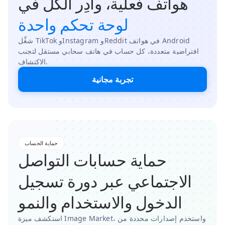
هواتف فعلية، وأدِر الكل في
لوحة تحكم واحدة
شغِّل TikTok وInstagram وReddit في هواتف Android
افتراضية متعددة، كل حساب في هاتف سحابي مستقل لتجنب
الاكتشاف.
تجربة مجانية
حماية الحساب
حماية حسابات التواصل
الاجتماعي عبر دورة تسجيل
الدخول والاستخدام والنمو
استكشف ميزة Image Market، واستخدم إصدارات محددة من