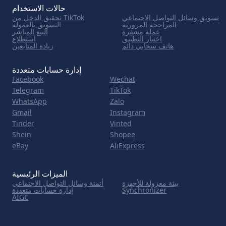
حالات الاستخدام
تسويق وسائل التواصل الاجتماعي
تحقيق الدخل من TikTok
المراجحة المرورية
التسويق بالعمولة
عملة مشفرة
البيع المباشر
اختبار التطبيق
استطلاع
هاتف سحابي دائم
زيادة المتابعين
إدارة حسابات متعددة
Facebook
Wechat
Telegram
TikTok
WhatsApp
Zalo
Gmail
Instagram
Tinder
Vinted
Shein
Shopee
eBay
AliExpress
الميزات الرئيسية
بيئة معزولة للأجهزة
أتمتة وسائل التواصل الاجتماعي
Synchronizer
إدارة حسابات متعددة
AIGC