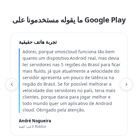
ما يقوله مستخدمونا على Google Play
ت
تجربة هاتف حقيقية
Adorei, porque vmoscloud funciona tão bem
quanto um dispositivo Android real, mas devia
ter servidores nas 5 regiões do Brasil para ficar
mais fluído, já que atualmente a velocidade do
servidor apresenta um pouco de latência na
ة
região do Brasil. Se for possível melhorar a
velocidade dos servidores no país, teria mais
clientes, porque daria para jogar melhor e
todo mundo quer um aplicativo de Android
cloud. Obrigado pela atenção.
André Nogueira
لاعب لعبة Roblox