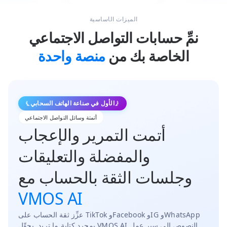
الميزات الأساسية
نمِّ حسابات التواصل الاجتماعي
الخاصة بك من
منصة واحدة
الأول في صناعة الهاتف السحابي
أتمتة وسائل التواصل الاجتماعي
أتمت التمرير والإعجاب
والمفضلة والتعليقات
وجلسات الثقة بالحساب مع
VMOS AI
عزِّز ثقة الحساب على TikTok وFacebook وIG وWhatsApp
بمجرد كتابة ما تريد. يحوِّل VMOS AI النصوص إلى سير عمل