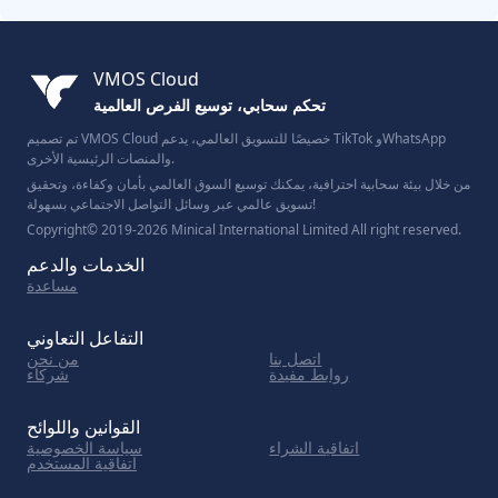
VMOS Cloud
تحكم سحابي، توسيع الفرص العالمية
تم تصميم VMOS Cloud خصيصًا للتسويق العالمي، يدعم TikTok وWhatsApp
والمنصات الرئيسية الأخرى.
من خلال بيئة سحابية احترافية، يمكنك توسيع السوق العالمي بأمان وكفاءة، وتحقيق
تسويق عالمي عبر وسائل التواصل الاجتماعي بسهولة!
Copyright© 2019-2026 Minical International Limited All right reserved.
الخدمات والدعم
مساعدة
التفاعل التعاوني
اتصل بنا
من نحن
روابط مفيدة
شركاء
القوانين واللوائح
اتفاقية الشراء
سياسة الخصوصية
اتفاقية المستخدم